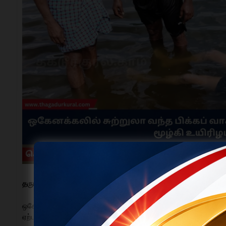
தருமபுரி, ஜூன் 7:
ஒகேனக்கலுக்கு சுற்றுலா வந்த பிக்கப் வாகன ஓட்டுநர் ஒருவ
ஏற்படுத்தியுள்ளது. கிருஷ்ணகிரி மாவட்டம் ஓசூர் அருகே உள்