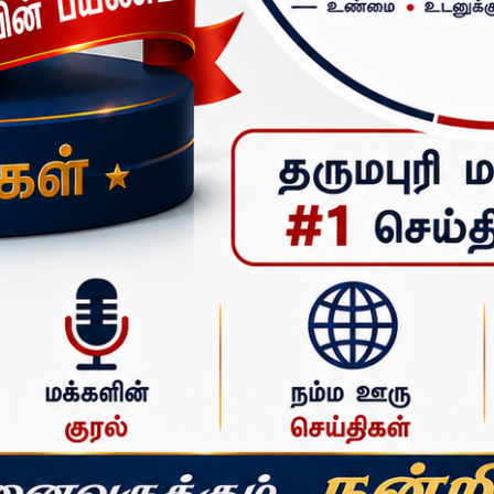
ு இலவச
150-ஆவது நாள் சேவையை கொண்டாடிய ‘பசி போக்கும் கரங்கள்’ அமைப்பு: பென்னா
கேக் வெட்டி 
ட செய்திகளை உடனுக்குடன் வழங்கிவரும் செய்தி நிறுவனம்.