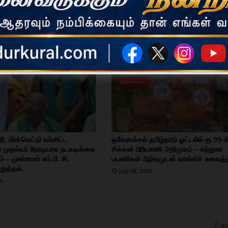
மேலு
ஒகேனக்கல்
ி, மின்வெட்டு உள்ளிட்ட
ஒகேனக்கல் தமிழ்நாடு ஓட்டலில் ரூ.99-க
் முதல்வர் நேரடியாக நடவடிக்கை
சிக்கன் பிரியாணி அறிமுகம் – சுற்றுலா
 – முன்னாள் எம்.பி. சி.
பயணிகள் ஆர்வமுடன் வாங்கிச் சுவைத்
றுத்தல்.
July 08, 2026
26
0 கர