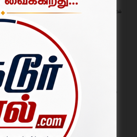
தருமபுரி அருகே தனியார் கல்லூரியில்
 ஐயப்பன்
போதை ஒழிப்பு விழிப்புணர்வு
போட்டிகள்; மாணவர்கள் உற்சாக
பங்கேற்பு.
 மற்றும்
ஜூலை 30, 2026
மக்கள் தொகை கணக்கெடுப்பு –
2027: முதல் கட்ட வீட்டுப் பட்டியல்
 பின்னர்
கணக்கெடுப்பு ஆகஸ்ட் 1 முதல்
ுறையினர்
தொடக்கம்.
ஜூலை 31, 2026
உதயநிதி ஸ்டாலின் கைது:
பாலக்கோட்டில் திமுகவினர் சாலை
மறியல்; 200-க்கும் மேற்பட்டோர்
கைது.
ஆகஸ்ட் 04, 2026
பழங்குடியினருக்கு வன உரிமைச்
சட்டப்படி பட்டா வழங்கக் கோரி
தருமபுரியில் மனு கொடுக்கும்