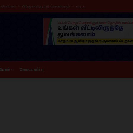
க் கொள்கை
விதிமுறைகளும் நிபந்தனைகளும்
மறுப்பு
ிவோம்
வேலைவாய்ப்பு