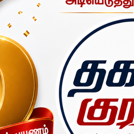
வாகன ஓட்டுநராக பணியாற்றி வந்தார்.
ரா பிக்கப் வாகனத்தில் ஒகேனக்கலுக்கு சுற்றுலா வந்துள்ளார். ஊட்டமலை
 உள்ள காவிரியாற்றில் இருவரும் குளித்துக் கொண்டிருந்தனர்.
ரென நீரில் மூழ்கி மாயமானார். இதனால் அதிர்ச்சியடைந்த அவரது நண்பர்
் பணித் துறையினருக்கு தகவல் தெரிவித்தனர்.
மக்களின் உதவியுடன் தேடுதல் பணியில் ஈடுபட்டு குமாரை சடலமாக மீட்டனர்.
னுப்பி வைக்கப்பட்டது. இந்த சம்பவம் தொடர்பாக ஒகேனக்கல் காவல்த
43 663 662