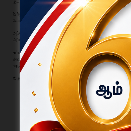
குமார் (35). இவர் ஓசூரில் உள்ள தனியார் நிறுவனத்தில் பிக்கப் 
இந்நிலையில், குமார் தனது நண்பர் குமரேசனுடன் நேற்று மகேந்தி
கோவில் தெருவில் வாகனத்தை நிறுத்திவிட்டு, பரிசல் துறை அருகே
அப்போது, குமார் ஆழமான பகுதிக்குச் சென்று குளித்தபோது திடீ
அப்பகுதியினர் உடனடியாக ஒகேனக்கல் தீயணைப்பு மற்றும் மீட்புப
சம்பவ இடத்திற்கு விரைந்து வந்த தீயணைப்பு வீரர்கள், உள்ளூர் 
அவரது உடல் பிரேத பரிசோதனைக்காக அரசு மருத்துவமனைக்கு அ
வழக்குப் பதிவு செய்து விசாரணை மேற்கொண்டு வருகின்றனர்.
© தகடூர்குரல்.காம் | செய்தி மற்றும் விளம்பர தொடர்புக்கு : 98