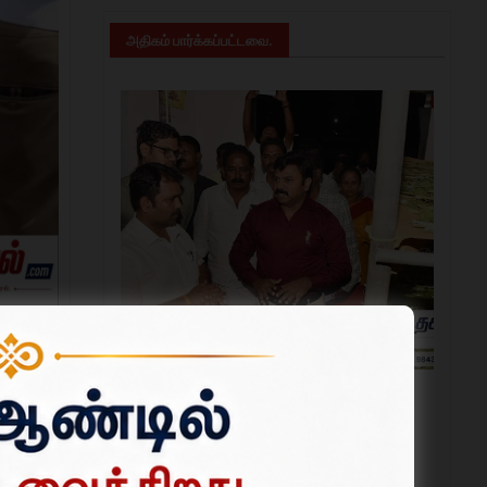
அதிகம் பார்க்கப்பட்டவை.
ஆட்சியர்
தருமபுரியில் பட்டுவளர்ச்சித் துறை பணிகளை
அமைச்சர் பெ. மதன்ராஜா ஆய்வு; ரூ.19.20 கோடி
 சோகத்தை
பட்டுக்கூடு அங்காடி பணிகள் பார்வை.
ரது மகன்
ஜூலை 31, 2026