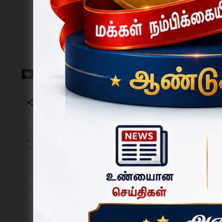
Tags
ஒகேனக்கல்
பழையவை
தருமபுரி அரசு மருத்துவக் கல்லூரி மருத்துவமனையில் காசநோய் பயனாளிகளுக்க
ஊட்டச்சத்து பெட்டகம் வழங்கப்பட்டது.
News Desk ✅
தமிழகத்தின் வளர்ந்து வரும் செய்தி இணையதளம், மாவட்