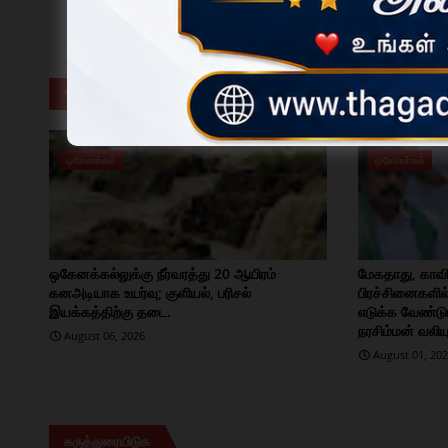
YOU MAY LIKE
ஒகேனக்கல்
ஒகேனக்கல்
ஒகேனக்கல்லுக்கு நீர்வரத்து 20 ஆயிரம்
மேகதாது, காவிர
கனஅடியாக உயர்வு; குளியல், பரிசல்
பிரச்சினைகளில
இயக்கத்திற்கு தடை.
எடுக்க வேண்டும்
நரசிம்மன் வலியு
August 06, 2026
August 01, 20
கருத்துரையிடுக