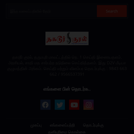
தகடூர் குரல், தருமபுரி மாவட்டத்தில் நெ. 1 செய்தி இணையதளம்.
அரசியல், சாதி மத சார்பற்ற நடுநிலை செய்தித்தளம். இது D2V மீடியா
குழுமத்தின் அங்கம். செய்தி மற்றும் விளம்பர தொடர்புக்கு : 9843 663
662 / 9566537391
எங்களை பின் தொடர்க..
முகப்பு
எங்களைப்பற்றி
தொடர்புக்கு
தனியுரிமை கொள்கை