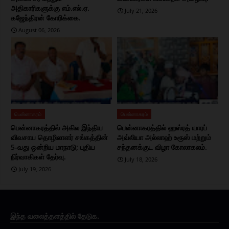
அதிகாரிகளுக்கு எம்.எல்.ஏ.
July 21, 2026
கஜேந்திரன் கோரிக்கை.
August 06, 2026
பென்னாகரம்
பென்னாகரம்
பென்னாகரத்தில் அகில இந்திய
பென்னாகரத்தில் ஹஸ்ரத் யாரப்
விவசாய தொழிலாளர் சங்கத்தின்
அவ்லியா அல்லாஹ் உரூஸ் மற்றும்
5-வது ஒன்றிய மாநாடு; புதிய
சந்தனக்குட விழா கோலாகலம்.
நிர்வாகிகள் தேர்வு.
July 18, 2026
July 19, 2026
இந்த வலைத்தளத்தில் தேடுக.