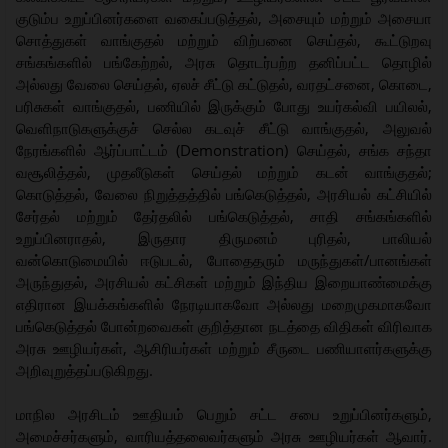
குடும்ப உறுப்பினர்களை வகைப்படுத்தல், அசையும் மற்றும் அசையா
சொத்துகள் வாங்குதல் மற்றும் விற்பனை செய்தல், கூட்டுறவு
சங்கங்களில் பங்கேற்றல், அரசு தொடர்பற்ற தனிப்பட்ட தொழில்
அல்லது வேலை செய்தல், ஏலச் சீட்டு கட்டுதல், வரதட்சனை, கொடை,
பரிசுகள் வாங்குதல், பணியில் இருக்கும் போது உயர்கல்வி பயிலல்,
வெளிநாடுகளுக்குச் செல்ல கடவுச் சீட்டு வாங்குதல், அலுவல்
நேரங்களில் ஆர்ப்பாட்டம் (Demonstration) செய்தல், சங்க சந்தா
வசூலித்தல், முதலீடுகள் செய்தல் மற்றும் கடன் வாங்குதல்;
கொடுத்தல், வேலை நிறுத்தத்தில் பங்கெடுத்தல், அரசியல் கட்சியில்
சேர்தல் மற்றும் தேர்தலில் பங்கெடுத்தல், சாதி சங்கங்களில்
உறுப்பினராதல், இருதார திருமனம் புரிதல், பாலியல்
வன்கொடுமையில் ஈடுபடல், போதைதரும் மருந்துகள்/பானங்கள்
அருந்துதல், அரசியல் கட்சிகள் மற்றும் இந்திய இறையாண்மைக்கு
எதிரான இயக்கங்களில் நேரடியாகவோ அல்லது மறைமுகமாகவோ
பங்கெடுத்தல் போன்றவைகள் குறித்தான நடத்தை விதிகள் விரிவாக
அரசு ஊழியர்கள், ஆசிரியர்கள் மற்றும் சீருடை பணியாளர்களுக்கு
அறிவுறுத்தப்படுகிறது.
மாநில அரசிடம் ஊதியம் பெறும் சட்ட சபை உறுப்பினர்களும்,
அமைச்சர்களும், வாரியத்தலைவர்களும் அரசு ஊழியர்கள் ஆவார்.