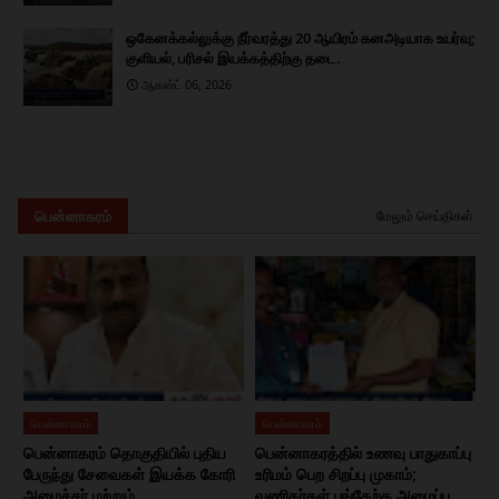
ஒகேனக்கல்லுக்கு நீர்வரத்து 20 ஆயிரம் கனஅடியாக உயர்வு;
குளியல், பரிசல் இயக்கத்திற்கு தடை.
ஆகஸ்ட் 06, 2026
பென்னாகரம்
மேலும் செய்திகள்
பென்னாகரம்
பென்னாகரம்
பென்னாகரம் தொகுதியில் புதிய
பென்னாகரத்தில் உணவு பாதுகாப்பு
பேருந்து சேவைகள் இயக்க கோரி
உரிமம் பெற சிறப்பு முகாம்;
அமைச்சர் மற்றும்
வணிகர்கள் பங்கேற்க அழைப்பு.