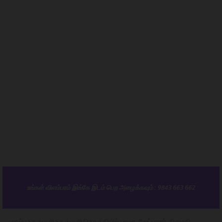
உங்கள் விளம்பரம் இங்கே இடம் பெற அழைக்கவும் : 9843 663 662
முகப்பு
தருமபுரி
தருமபுரி தொகுதியில் பாமக வேட்பாளர் திருமதி.