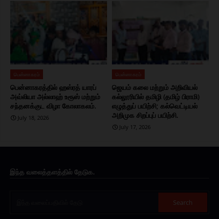
பென்னாகரம்
பென்னாகரம்
பென்னாகரத்தில் ஹஸ்ரத் யாரப்
ஜெயம் கலை மற்றும் அறிவியல்
அவ்லியா அல்லாஹ் உரூஸ் மற்றும்
கல்லூரியில் தமிழி (தமிழ் பிராமி)
சந்தனக்குட விழா கோலாகலம்.
எழுத்துப் பயிற்சி; கல்வெட்டியல்
அறிமுக சிறப்புப் பயிற்சி.
July 18, 2026
July 17, 2026
இந்த வலைத்தளத்தில் தேடுக.