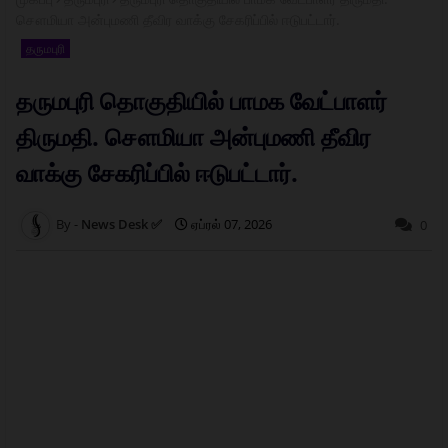
சௌமியா அன்புமணி தீவிர வாக்கு சேகரிப்பில் ஈடுபட்டார்.
தருமபுரி
தருமபுரி தொகுதியில் பாமக வேட்பாளர்
திருமதி. சௌமியா அன்புமணி தீவிர
வாக்கு சேகரிப்பில் ஈடுபட்டார்.
News Desk ✅
ஏப்ரல் 07, 2026
0