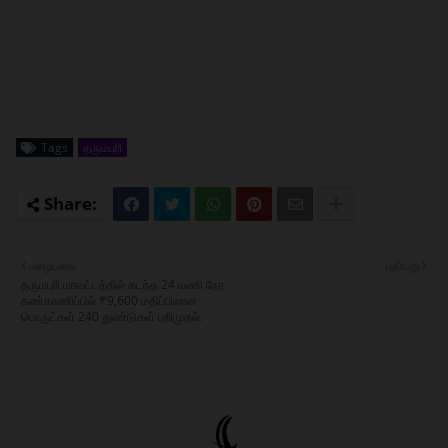
Tags
தருமபுரி
பழையவை
புதியது
தருமபுரி மாவட்டத்தில் கடந்த 24 மணி நேர
கண்காணிப்பில் ₹9,600 மதிப்பிலான
பொருட்கள் 240 துண்டுகள் பறிமுதல்.