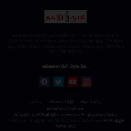
தகடூர் குரல், தருமபுரி மாவட்டத்தில் நெ. 1 செய்தி இணையதளம்.
அரசியல், சாதி மத சார்பற்ற நடுநிலை செய்தித்தளம். இது D2V மீடியா
குழுமத்தின் அங்கம். செய்தி மற்றும் விளம்பர தொடர்புக்கு : 9843 663
662 / 9566537391
எங்களை பின் தொடர்க..
முகப்பு
எங்களைப்பற்றி
தொடர்புக்கு
தனியுரிமை கொள்கை
Copyright © 2025 all rights reserved to
Tamilagakural Media
Design by -
Blogger Templates
| Distributed by
Free Blogger
Templates