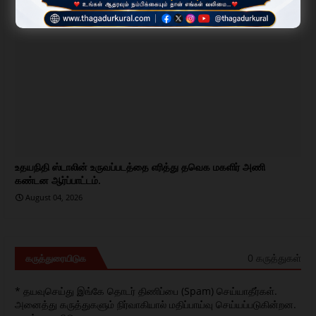
தருமபுரி
உதயநிதி ஸ்டாலின் உருவப்படத்தை எரித்து தவெக மகளிர் அணி
கண்டன ஆர்ப்பாட்டம்.
August 04, 2026
0 கருத்துகள்
கருத்துரையிடுக
* தயவுசெய்து இங்கே தொடர் திணிப்பை (Spam) செய்யாதீர்கள்.
அனைத்து கருத்துகளும் நிர்வாகியால் மதிப்பாய்வு செய்யப்படுகின்றன.