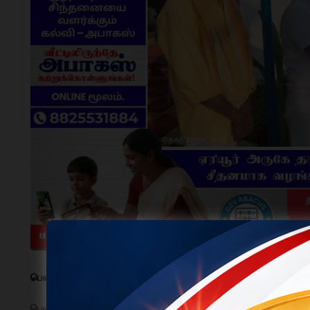
பென்னாகரம் | பிப்.03 :
பென்னாகரம்
அருகே உள்ள சிகரலஅள்ளி கிராமத்தில் நடைபெற்