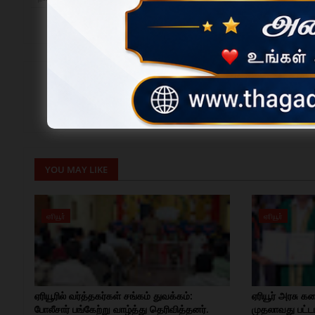
News Desk ✅
தமிழகத்தின் வளர்ந்து வரும் செய்தி இணையதளம், மாவட்
YOU MAY LIKE
ஏரியூர்
ஏரியூர்
ஏரியூரில் வர்த்தகர்கள் சங்கம் துவக்கம்:
ஏரியூர் அரசு க
போலீசார் பங்கேற்று வாழ்த்து தெரிவித்தனர்.
முதலாவது பட்டம