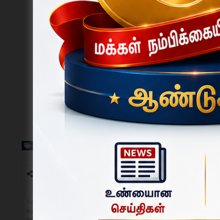
Tags
ஏரியூர்
பழையவை
தருமபுரி மாவட்ட பள்ளி மாணவர்களுக்கு கலைப்போட்டிகள் வரும் பிப்ரவரி 14-ஆம் 
நடைபெறும் - மாவட்ட ஆட்சியர் அறிவிப்பு.