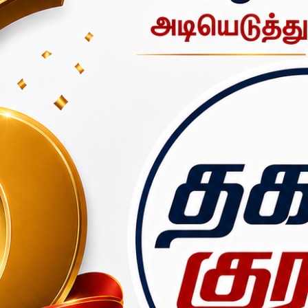
தனப் பொருட்களுக்கு மாற்றாக
500 மரக்கன்றுகளை
வழங்கிய அண்ணனின்
ை பாதுகாப்பில் ஆழ்ந்த ஈடுபாடு கொண்டவர். மரக்கன்றுகள் நடுவத
ீட்டுப் புதுமனை புகுவிழாவுக்கே மஞ்சள் பைகளில் அழைப்பிதழ்களை அ
ர்.
ு, அருகிலுள்ள சின்னப்ப நல்லூரில் அவரது தங்கை
மீனா – ரமேஷ்
தம்பதியரி
ல் அண்ணனின் சீதனமாக என்ன கொண்டு வரப்படுமென உறவினர்கள் 
் நிகழ்ச்சிக்கு வருகை தந்தார்.
 கொண்ட உறவினர்கள் மற்றும் உள்ளூர் பொதுமக்கள் மத்தியில் விய
றுகளை பெற்றுச் சென்று, தங்களது வீடுகள் மற்றும் நிலங்களில் நடவு 
த முயற்சி, சுற்றுவட்டார கிராமங்களில் பெரும் பேசுபொருளாக மாறியுள
ிய சமூகச் செய்தியை விதைத்துள்ளது. தங்கையின் கிரகப்பிரவேச
 செயல், இயற்கை ஆர்வலர்கள் மற்றும் பொதுமக்களிடையே பெரும் பார