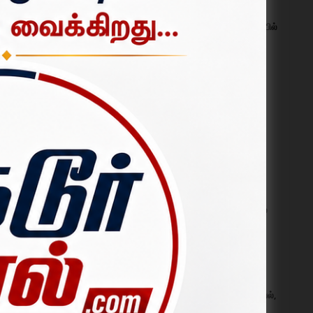
 செயல்,
தருமபுரி அருகே தனியார் கல்லூரியில்
போதை ஒழிப்பு விழிப்புணர்வு
போட்டிகள்; மாணவர்கள் உற்சாக
ையே தனது
பங்கேற்பு.
ச்சிட்டு
ஜூலை 30, 2026
மக்கள் தொகை கணக்கெடுப்பு –
ன் புதிய
2027: முதல் கட்ட வீட்டுப் பட்டியல்
ஆவலுடன்
கணக்கெடுப்பு ஆகஸ்ட் 1 முதல்
தொடக்கம்.
ஜூலை 31, 2026
ப்பையும்
செய்வதாக
உதயநிதி ஸ்டாலின் கைது:
பாலக்கோட்டில் திமுகவினர் சாலை
மறியல்; 200-க்கும் மேற்பட்டோர்
கைது.
்ளதுடன்,
ஆகஸ்ட் 04, 2026
 விழாவை
ாட்டுகளை
ஒகேனக்கல்லுக்கு நீர்வரத்து 20
ஆயிரம் கனஅடியாக உயர்வு; குளியல்,
பரிசல் இயக்கத்திற்கு தடை.