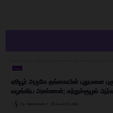
முகப்பு
ஏரியூர்
ஏரியூர் அருகே தங்கையின் புதுமனை புகுவிழாவுக்கு 5
ஏரியூர்
ஏரியூர் அருகே தங்கையின் புதுமனை பு
வழங்கிய அண்ணன்; சுற்றுச்சூழல் ஆர்வல
News Desk ✅
பிப்ரவரி 03, 2026