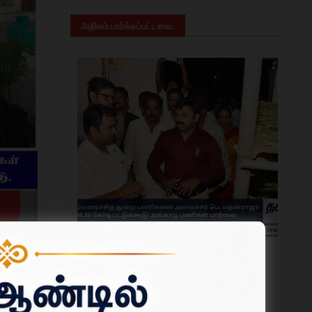
அதிகம் பார்க்கப்பட்டவை.
ஆட்சியர்
தருமபுரியில் பட்டுவளர்ச்சித் துறை பணிகளை
அமைச்சர் பெ. மதன்ராஜா ஆய்வு; ரூ.19.20 கோடி
பட்டுக்கூடு அங்காடி பணிகள் பார்வை.
ஜூலை 31, 2026
கவனத்தை