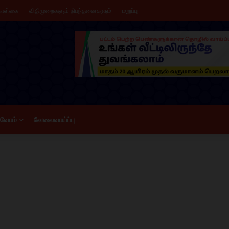
கொள்கை
விதிமுறைகளும் நிபந்தனைகளும்
மறுப்பு
ிவோம்
வேலைவாய்ப்பு