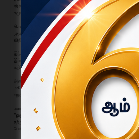
ஈர்த்துள்ளது. தங்கையின் புதுமனை புகுவிழாவுக்கு பாரம்பரிய சீ
சமூகத்தில் பரவலான பாராட்டுகளை பெற்றுள்ளது.
சிகரலஅள்ளி கிராமத்தைச் சேர்ந்த
முத்துக்குமார்
என்பவர் இயற்க
முழுநேர பணியாக மேற்கொண்டு வரும் இவர், சமீபத்தில் தனது வ
விநியோகித்து, பசுமை விழிப்புணர்வை முன்னிலைப்படுத்தியிருந்தா
இந்த நிலையில், தைப்பூசம் மற்றும் சுபமுகூர்த்த தினமான நேற்ற
இல்லத்தில் புதுமனை புகுவிழா நடைபெற்றது. வழக்கம்போ
எதிர்பார்த்திருந்த நிலையில்,
500 மரக்கன்றுகளுடன்
முத்துக்குமார
அண்ணன் கொண்டு வந்த மரக்கன்றுகள் நிகழ்ச்சியில் கலந்து
மகிழ்ச்சியையும் ஏற்படுத்தின. அனைவரும் தன்னார்வமாக மரக்கன்
உறுதியளித்தனர்.
பாரம்பரிய சீதன முறைக்கு மாற்றாக பசுமையை முன்னிறுத்திய இந்
“ஒரு குடும்ப விழா – நூற்றுக்கணக்கான மரங்கள்”
என்ற புத
சுற்றுச்சூழல் விழிப்புணர்வாக மாற்றிய முத்துக்குமாரின்
பெற்றுள்ளது.