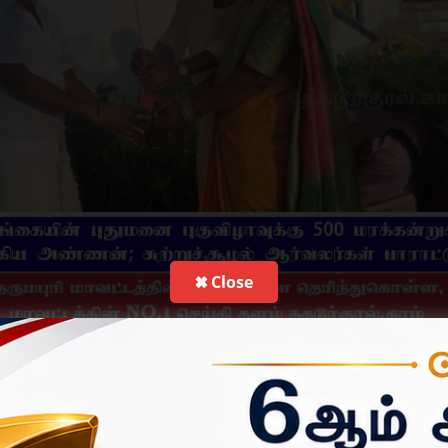
✖ Close
ற ஒரு புதுமனை புகுவிழா நிகழ்வு, சுற்றுச்சூழல் ஆர்வலர்களின் 