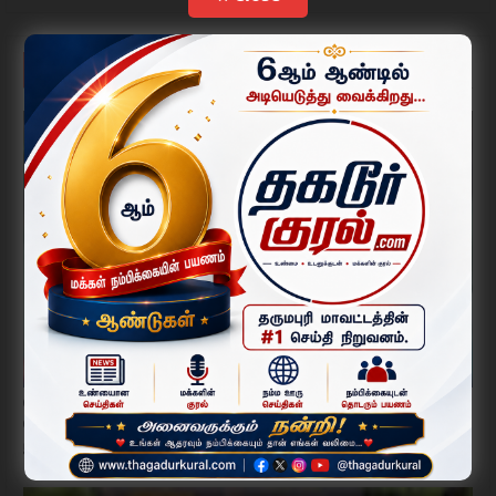
YOU MAY LIKE
மேலும் காட்டு
ஒகேனக்கல்
மேகதாது, காவிரி, மின்வெட்டு உள்ளிட்ட பிரச்சினைகளில் முதல்வர்
நேரடியாக நடவடிக்கை எடுக்க வேண்டும் – முன்னாள் எம்.பி. சி.
நரசிம்மன் வலியுறுத்தல்.
August 01, 2026