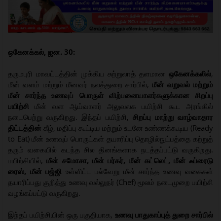
ஒகேனக்கல், ஜன. 30:
தருமபுரி மாவட்டத்தின் முக்கிய சுற்றுலாத் தளமான
ஒகேனக்கலில்
,
மீன் வளம் மற்றும் மீனவர் நலத்துறை சார்பில்,
மீன் வறுவல் மற்றும்
மீன் சார்ந்த உணவுப் பொருள் விற்பனையாளர்களுக்கான சிறப்பு
பயிற்சி
மீன் வள ஆய்வாளர் அலுவலக பயிற்சி கூட அரங்கில்
நடைபெற்று வருகிறது. இந்தப் பயிற்சி,
சிறப்பு மாற்று வாழ்வாதார
திட்டத்தின்
கீழ், மதிப்பு கூட்டிய மற்றும் உடனே உண்ணக்கூடிய (Ready
to Eat) மீன் உணவுப் பொருட்கள் தயாரிப்பு தொழில்நுட்பத்தை கற்றுத்
தரும் வகையில் கடந்த சில தினங்களாக நடத்தப்பட்டு வருகிறது.
பயிற்சியில்,
மீன் சமோசா, மீன் பர்கர், மீன் கட்லெட், மீன் ஃப்ரைடு
ரைஸ், மீன் பஜ்ஜி
உள்ளிட்ட பல்வேறு மீன் சார்ந்த உணவு வகைகள்
தயாரிப்பது குறித்து உணவு வல்லுநர் (Chef) மூலம் நடைமுறை பயிற்சி
வழங்கப்பட்டு வருகிறது.
இந்தப் பயிற்சியின் ஒரு பகுதியாக,
உணவு பாதுகாப்புத் துறை சார்பில்