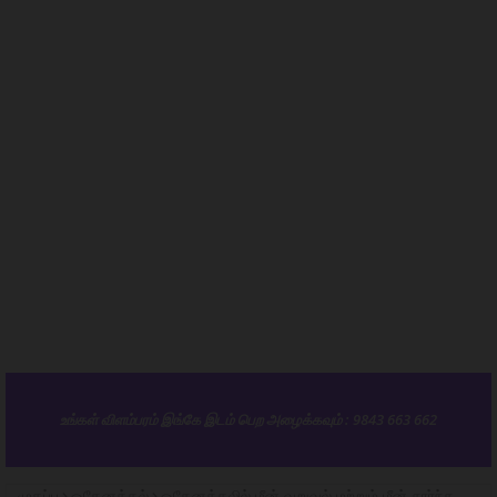
உங்கள் விளம்பரம் இங்கே இடம் பெற அழைக்கவும் : 9843 663 662
முகப்பு
ஒகேனக்கல்
ஒகேனக்கலில் மீன் வறுவல் மற்றும் மீன் சார்ந்த