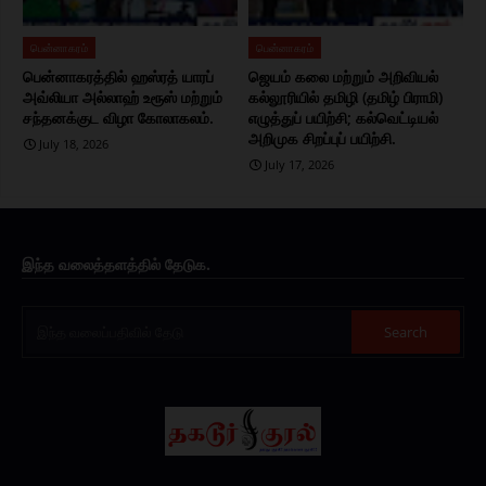
பென்னாகரம்
பென்னாகரம்
பென்னாகரத்தில் ஹஸ்ரத் யாரப்
ஜெயம் கலை மற்றும் அறிவியல்
அவ்லியா அல்லாஹ் உரூஸ் மற்றும்
கல்லூரியில் தமிழி (தமிழ் பிராமி)
சந்தனக்குட விழா கோலாகலம்.
எழுத்துப் பயிற்சி; கல்வெட்டியல்
அறிமுக சிறப்புப் பயிற்சி.
July 18, 2026
July 17, 2026
இந்த வலைத்தளத்தில் தேடுக.