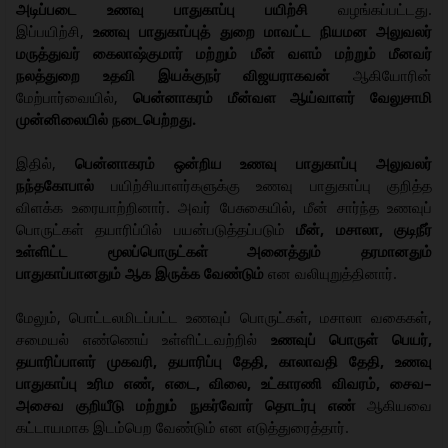
அடிப்படை உணவு பாதுகாப்பு பயிற்சி
வழங்கப்பட்டது.
இப்பயிற்சி,
உணவு பாதுகாப்புத் துறை மாவட்ட நியமன அலுவலர்
மருத்துவர் கைலாஷ்குமார்
மற்றும்
மீன் வளம் மற்றும் மீனவர்
நலத்துறை உதவி இயக்குநர் விஜயராகவன்
ஆகியோரின்
மேற்பார்வையில்,
பென்னாகரம் மீன்வள ஆய்வாளர் வேலுசாமி
முன்னிலையில் நடைபெற்றது.
இதில்,
பென்னாகரம் ஒன்றிய உணவு பாதுகாப்பு அலுவலர்
நந்தகோபால்
பயிற்சியாளர்களுக்கு உணவு பாதுகாப்பு குறித்த
விளக்க உரையாற்றினார். அவர் பேசுகையில், மீன் சார்ந்த உணவுப்
பொருட்கள் தயாரிப்பில் பயன்படுத்தப்படும்
மீன், மசாலா, குடிநீர்
உள்ளிட்ட மூலப்பொருட்கள் அனைத்தும் தரமானதும்
பாதுகாப்பானதும் ஆக இருக்க வேண்டும்
என வலியுறுத்தினார்.
மேலும், பொட்டலமிடப்பட்ட உணவுப் பொருட்கள், மசாலா வகைகள்,
சமையல் எண்ணெய் உள்ளிட்டவற்றில்
உணவுப் பொருள் பெயர்,
தயாரிப்பாளர் முகவரி, தயாரிப்பு தேதி, காலாவதி தேதி, உணவு
பாதுகாப்பு உரிம எண், எடை, விலை, உட்காரணி விவரம், சைவ–
அசைவ குறியீடு மற்றும் நுகர்வோர் தொடர்பு எண்
ஆகியவை
கட்டாயமாக இடம்பெற வேண்டும் என எடுத்துரைத்தார்.