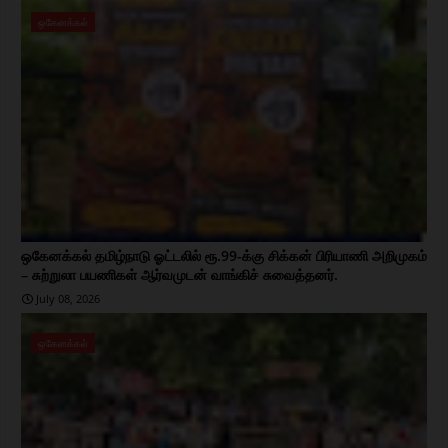
ஒகேனக்கல்
ஒகேனக்கல் தமிழ்நாடு ஓட்டலில் ரூ.99-க்கு சிக்கன் பிரியாணி அறிமுகம்
– சுற்றுலா பயணிகள் ஆர்வமுடன் வாங்கிச் சுவைத்தனர்.
July 08, 2026
ஒகேனக்கல்