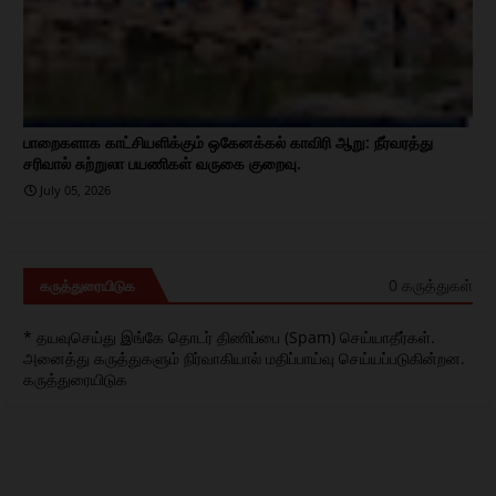
பாறைகளாக காட்சியளிக்கும் ஒகேனக்கல் காவிரி ஆறு: நீர்வரத்து
சரிவால் சுற்றுலா பயணிகள் வருகை குறைவு.
July 05, 2026
0 கருத்துகள்
கருத்துரையிடுக
* தயவுசெய்து இங்கே தொடர் திணிப்பை (Spam) செய்யாதீர்கள்.
அனைத்து கருத்துகளும் நிர்வாகியால் மதிப்பாய்வு செய்யப்படுகின்றன.
கருத்துரையிடுக