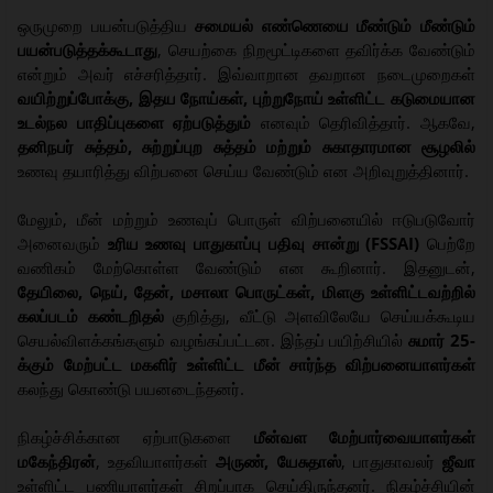
ஒருமுறை பயன்படுத்திய
சமையல் எண்ணெயை மீண்டும் மீண்டும்
பயன்படுத்தக்கூடாது
, செயற்கை நிறமூட்டிகளை தவிர்க்க வேண்டும்
என்றும் அவர் எச்சரித்தார். இவ்வாறான தவறான நடைமுறைகள்
வயிற்றுப்போக்கு, இதய நோய்கள், புற்றுநோய் உள்ளிட்ட கடுமையான
உடல்நல பாதிப்புகளை ஏற்படுத்தும்
எனவும் தெரிவித்தார். ஆகவே,
தனிநபர் சுத்தம், சுற்றுப்புற சுத்தம் மற்றும் சுகாதாரமான சூழலில்
உணவு தயாரித்து விற்பனை செய்ய வேண்டும் என அறிவுறுத்தினார்.
மேலும், மீன் மற்றும் உணவுப் பொருள் விற்பனையில் ஈடுபடுவோர்
அனைவரும்
உரிய உணவு பாதுகாப்பு பதிவு சான்று (FSSAI)
பெற்றே
வணிகம் மேற்கொள்ள வேண்டும் என கூறினார். இதனுடன்,
தேயிலை, நெய், தேன், மசாலா பொருட்கள், மிளகு உள்ளிட்டவற்றில்
கலப்படம் கண்டறிதல்
குறித்து, வீட்டு அளவிலேயே செய்யக்கூடிய
செயல்விளக்கங்களும் வழங்கப்பட்டன. இந்தப் பயிற்சியில்
சுமார் 25-
க்கும் மேற்பட்ட மகளிர் உள்ளிட்ட மீன் சார்ந்த விற்பனையாளர்கள்
கலந்து கொண்டு பயனடைந்தனர்.
நிகழ்ச்சிக்கான ஏற்பாடுகளை
மீன்வள மேற்பார்வையாளர்கள்
மகேந்திரன்
, உதவியாளர்கள்
அருண், யேசுதாஸ்
, பாதுகாவலர்
ஜீவா
உள்ளிட்ட பணியாளர்கள் சிறப்பாக செய்திருந்தனர். நிகழ்ச்சியின்