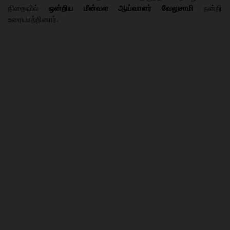
நிறைவில்
ஒன்றிய மீன்வள ஆய்வாளர் வேலுசாமி
நன்றி
உரையாற்றினார்.