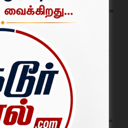
 மரங்கள்
தருமபுரி அருகே தனியார் கல்லூரியில்
போதை ஒழிப்பு விழிப்புணர்வு
போட்டிகள்; மாணவர்கள் உற்சாக
ுஞ்சாலை
பங்கேற்பு.
ிலையில்
ஜூலை 30, 2026
உதயநிதி ஸ்டாலின் கைது:
் வீட்டை
பாலக்கோட்டில் திமுகவினர் சாலை
மறியல்; 200-க்கும் மேற்பட்டோர்
கைது.
 தற்கொலை
ஆகஸ்ட் 04, 2026
மக்கள் தொகை கணக்கெடுப்பு –
2027: முதல் கட்ட வீட்டுப் பட்டியல்
த்தினார்.
கணக்கெடுப்பு ஆகஸ்ட் 1 முதல்
ி பதற்றம்
தொடக்கம்.
ஜூலை 31, 2026
ஒகேனக்கல்லுக்கு நீர்வரத்து 20
ஆயிரம் கனஅடியாக உயர்வு; குளியல்,
பரிசல் இயக்கத்திற்கு தடை.