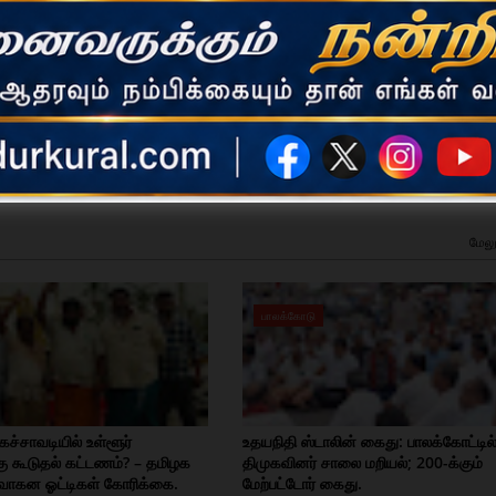
ட செய்திகளை உடனுக்குடன் வழங்கிவரும் செய்தி நிறுவனம்.
மேலு
பாலக்கோடு
கச்சாவடியில் உள்ளூர்
உதயநிதி ஸ்டாலின் கைது: பாலக்கோட்டில
 கூடுதல் கட்டணம்? – தமிழக
திமுகவினர் சாலை மறியல்; 200-க்கும்
வாகன ஓட்டிகள் கோரிக்கை.
மேற்பட்டோர் கைது.