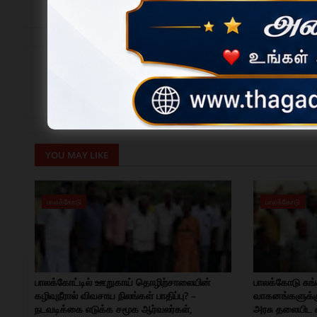
News Desk ✅
தமிழகத்தின் வளர்ந்து வரும் செய்தி இணையதளம், மாவட்
YOU MAY LIKE
பாலக்கோடு
பாலக்கோடு
பாலக்கோட்டில் ஊறுகாய் தொழிற்சாலையின்
பாலக்கோடு சுங்
கழிவுநீரால் விவசாய நிலங்கள் பாதிப்பு? –
வாகனங்களுக்கு
நடவடிக்கை எடுக்க சமூக ஆர்வலர்கள்,
அரசு தலையிட 