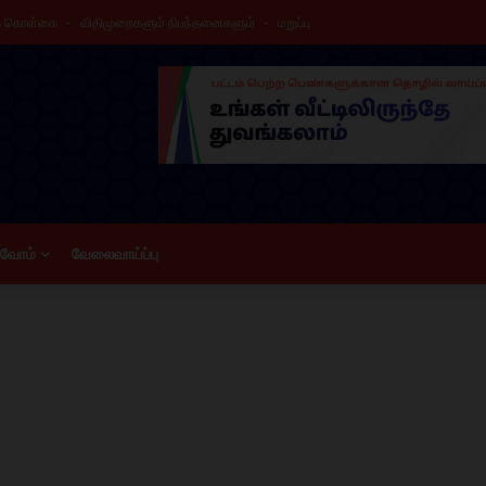
க் கொள்கை
விதிமுறைகளும் நிபந்தனைகளும்
மறுப்பு
ிவோம்
வேலைவாய்ப்பு