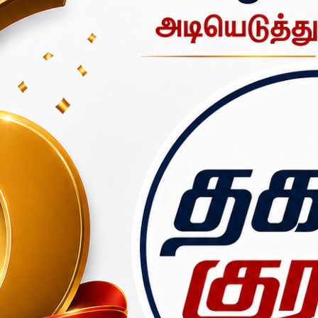
்ட காலமாக பயிரிட்டு
வந்தார். அந்நிலத்தில் வீடு அமைத்து தென்னை
க கூறி
ஒப்பந்தம் செய்ததாகவும்
கூறப்படுகிறது. ஆனால் தேசிய நெட
யில், மீதமுள்ள நிலத்தை வாக்குறுதியை மீறி
மற்றொருவருக்கு அதிக வ
 ராட்சத பொக்லைன் இயந்திரத்துடன்
வந்து மாதையன் குடும்பம் வசிக்கும
ும் அவரது உறவினர்கள்,
ும் வீட்டையும் நாங்களுக்கே வழங்க வேண்டும்; இல்லை என்றால் இங்கேயே
பாலக்கோடு டி.எஸ்.பி ராஜசுந்தர்
, இரு தரப்பினருடனும் பேச்சுவார்த்தை நட
ை மேற்கொள்ளக்கூடாது
என்று எச்சரித்தார். டி.எஸ்.பி தலையீட்டினால் உடனட
துச் சென்றனர்.
3 663 662