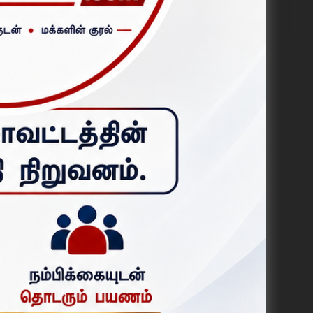
ஆகஸ்ட் 06, 2026
புதியது
ிருஷ்ணகிரி
அசத்தல்.