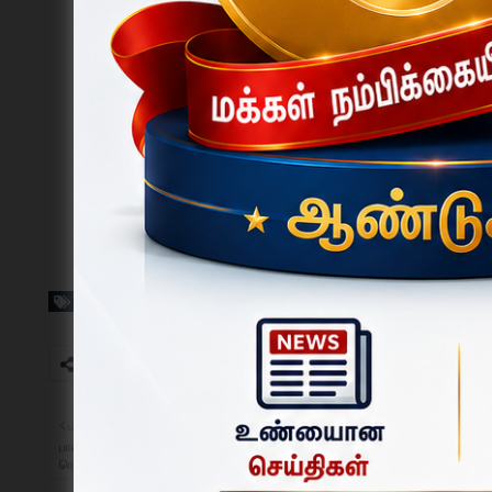
Tags
பாலக்கோடு
பழையவை
பாலக்கோடு அரசு மருத்துவமனையில் புதிய ECO ஸ்கேன் மையம் – மாவட்ட ஆட்சி
ரெ.சதீஷ் தொடங்கி வைத்தார்.