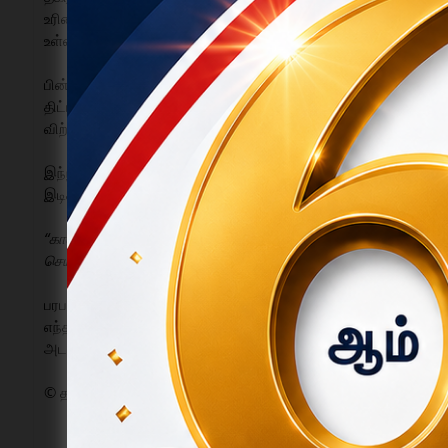
உரிமையாளரின்
4 ஏக்கர் நிலத்தை குத்தகை அடிப்படையில் நீண
உள்ளிட்ட பல்வேறு பயிர்களையும் வளர்த்து வருகிறார்.
பின்னர் நில உரிமையாளர், நிலத்தை மாதையனுக்கே விற்பதா
திட்டத்திற்காக குறிப்பிட்ட பகுதி கையகப்படுத்தப்பட்ட நிலை
விற்றது
தகராறை உருவாக்கியுள்ளது.
இந்நிலையில், இன்று காலையில்
10-க்கும் மேற்பட்ட நபர்கள்,
இடிக்க முயன்றதாக தகவல். இதனால் கொந்தளித்த மாதையன் மற்ற
“காலந்தோறும் நாம் பயிரிட்டு வந்த நிலத்தையும், குடியிருக்க
செய்து கொள்வோம்”
என்று கடும் எதிர்ப்பைத் தெரிவித்தனர்.
பரபரப்பு அதிகரித்ததை அடுத்து தகவல் அறிந்து விரைந்து வந்த
எந்த வகையான இடிப்பு நடவடிக்கையும்
சுமூக தீர்வு வரும் வர
அடங்கிய நிலையில், இரு தரப்பினரும் பின்னர் அங்கிருந்து கலைந்
© தகடூர்குரல்.காம் | செய்தி மற்றும் விளம்பர தொடர்புக்கு : 984