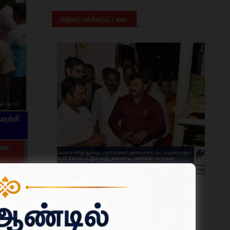
அதிகம் பார்க்கப்பட்டவை.
ஆட்சியர்
தருமபுரியில் பட்டுவளர்ச்சித் துறை பணிகளை
அமைச்சர் பெ. மதன்ராஜா ஆய்வு; ரூ.19.20 கோடி
பட்டுக்கூடு அங்காடி பணிகள் பார்வை.
ிடீர் நில
ஜூலை 31, 2026
்ந்த நில