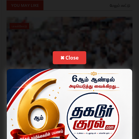
YOU MAY LIKE
மேலும் காட்டு
பாலக்கோடு
✖ Close
உதயநிதி ஸ்டாலின் கைது: பாலக்கோட்டில் திமுகவினர் சாலை மறியல்;
200-க்கும் மேற்பட்டோர் கைது.
August 04, 2026
பாலக்கோடு