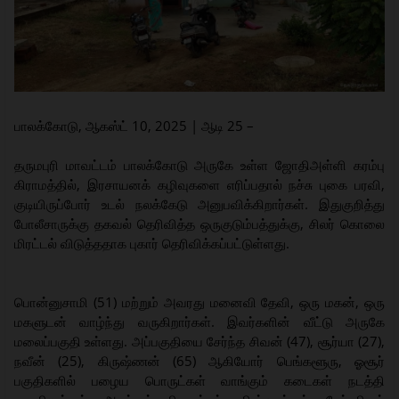
பாலக்கோடு, ஆகஸ்ட் 10, 2025 | ஆடி 25 –
தருமபுரி மாவட்டம் பாலக்கோடு அருகே உள்ள ஜோதிஅள்ளி கரம்பு
கிராமத்தில், இரசாயனக் கழிவுகளை எரிப்பதால் நச்சு புகை பரவி,
குடியிருப்போர் உடல் நலக்கேடு அனுபவிக்கிறார்கள். இதுகுறித்து
போலீசாருக்கு தகவல் தெரிவித்த ஒருகுடும்பத்துக்கு, சிலர் கொலை
மிரட்டல் விடுத்ததாக புகார் தெரிவிக்கப்பட்டுள்ளது.
பொன்னுசாமி (51) மற்றும் அவரது மனைவி தேவி, ஒரு மகன், ஒரு
மகளுடன் வாழ்ந்து வருகிறார்கள். இவர்களின் வீட்டு அருகே
மலைப்பகுதி உள்ளது. அப்பகுதியை சேர்ந்த சிவன் (47), சூர்யா (27),
நவீன் (25), கிருஷ்ணன் (65) ஆகியோர் பெங்களூரு, ஓசூர்
பகுதிகளில் பழைய பொருட்கள் வாங்கும் கடைகள் நடத்தி