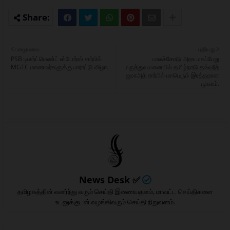
பழையவை
புதியது
PSB டிபார்ட்மெண்ட் ஸ்டோர்ஸ் சார்பில்
பாலக்கோடு அரசு மகப்பேறு
MGTC மாணவர்களுக்கு பாராட்டு விழா.
மருத்துவமனையில் தமிழ்நாடு தவ்ஹீத்
ஜமாஅத் சார்பில் மாபெரும் இரத்ததான
முகாம்.
News Desk ✅
தமிழகத்தின் வளர்ந்து வரும் செய்தி இணையதளம், மாவட்ட செய்திகளை
உடனுக்குடன் வழங்கிவரும் செய்தி நிறுவனம்.