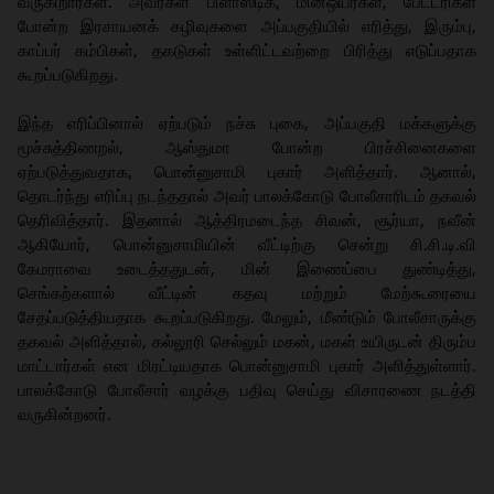
வருகிறார்கள். அவர்கள் பிளாஸ்டிக், மின்ஒயர்கள், பேட்டரிகள்
போன்ற இரசாயனக் கழிவுகளை அப்பகுதியில் எரித்து, இரும்பு,
காப்பர் கம்பிகள், தகடுகள் உள்ளிட்டவற்றை பிரித்து எடுப்பதாக
கூறப்படுகிறது.
இந்த எரிப்பினால் ஏற்படும் நச்சு புகை, அப்பகுதி மக்களுக்கு
மூச்சுத்திணறல், ஆஸ்துமா போன்ற பிரச்சினைகளை
ஏற்படுத்துவதாக, பொன்னுசாமி புகார் அளித்தார். ஆனால்,
தொடர்ந்து எரிப்பு நடந்ததால் அவர் பாலக்கோடு போலீசாரிடம் தகவல்
தெரிவித்தார். இதனால் ஆத்திரமடைந்த சிவன், சூர்யா, நவீன்
ஆகியோர், பொன்னுசாமியின் வீட்டிற்கு சென்று சி.சி.டி.வி
கேமராவை உடைத்ததுடன், மின் இணைப்பை துண்டித்து,
செங்கற்களால் வீட்டின் கதவு மற்றும் மேற்கூரையை
சேதப்படுத்தியதாக கூறப்படுகிறது. மேலும், மீண்டும் போலீசாருக்கு
தகவல் அளித்தால், கல்லூரி செல்லும் மகன், மகள் உயிருடன் திரும்ப
மாட்டார்கள் என மிரட்டியதாக பொன்னுசாமி புகார் அளித்துள்ளார்.
பாலக்கோடு போலீசார் வழக்கு பதிவு செய்து விசாரணை நடத்தி
வருகின்றனர்.