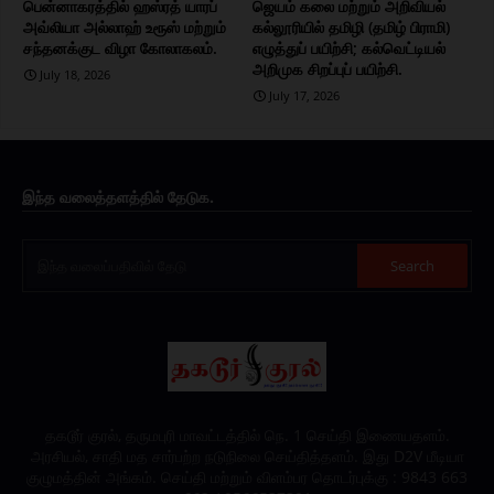
பென்னாகரத்தில் ஹஸ்ரத் யாரப்
ஜெயம் கலை மற்றும் அறிவியல்
அவ்லியா அல்லாஹ் உரூஸ் மற்றும்
கல்லூரியில் தமிழி (தமிழ் பிராமி)
சந்தனக்குட விழா கோலாகலம்.
எழுத்துப் பயிற்சி; கல்வெட்டியல்
அறிமுக சிறப்புப் பயிற்சி.
July 18, 2026
July 17, 2026
இந்த வலைத்தளத்தில் தேடுக.
தகடூர் குரல், தருமபுரி மாவட்டத்தில் நெ. 1 செய்தி இணையதளம்.
அரசியல், சாதி மத சார்பற்ற நடுநிலை செய்தித்தளம். இது D2V மீடியா
குழுமத்தின் அங்கம். செய்தி மற்றும் விளம்பர தொடர்புக்கு : 9843 663