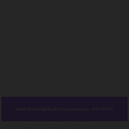
உங்கள் விளம்பரம் இங்கே இடம் பெற அழைக்கவும் : 9843 663 662
முகப்பு
பாலக்கோடு
ஜோதிஅள்ளி கரம்பு கிராமத்தில் நச்சு புகையால்