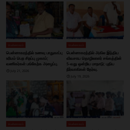
பென்னாகரம்
பென்னாகரம்
பென்னாகரத்தில் உணவு பாதுகாப்பு
பென்னாகரத்தில் அகில இந்திய
உரிமம் பெற சிறப்பு முகாம்;
விவசாய தொழிலாளர் சங்கத்தின்
வணிகர்கள் பங்கேற்க அழைப்பு.
5-வது ஒன்றிய மாநாடு; புதிய
நிர்வாகிகள் தேர்வு.
July 21, 2026
July 19, 2026
பென்னாகரம்
பென்னாகரம்