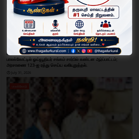
பாலக்கோட்டில் ஓய்வூதியர் சங்கம் சார்பில் கண்டன ஆர்ப்பாட்டம்;
அரசாணை 123-ஐ ரத்து செய்ய வலியுறுத்தல்.
July 31, 2026
பாலக்கோடு