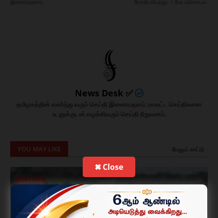
இணைந்தனர்.
மோதி விபத்து: 7 பேர் படுகாயம்.
News Desk ✅
தமிழகத்தின் வளர்ந்து வரும் செய்தி இணையதளம், மாவட்ட செய்திகளை
உடனுக்குடன் வழங்கிவரும் செய்தி நிறுவனம்.
YOU MAY LIKE
மேலும் காட்டு
✖ Close
பாலக்கோடு