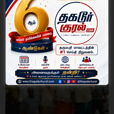
பாலக்கோட்டில் ஊறுகாய் தொழிற்சாலையின் கழிவுநீரால் விவசாய
நிலங்கள் பாதிப்பு? – நடவடிக்கை எடுக்க சமூக ஆர்வலர்கள்,
விவசாயிகள் கோரிக்கை.
August 06, 2026
பாலக்கோடு