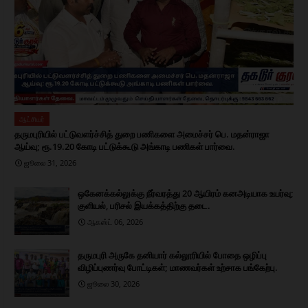
ஆட்சியர்
தருமபுரியில் பட்டுவளர்ச்சித் துறை பணிகளை அமைச்சர் பெ. மதன்ராஜா
ஆய்வு; ரூ.19.20 கோடி பட்டுக்கூடு அங்காடி பணிகள் பார்வை.
ஜூலை 31, 2026
ஒகேனக்கல்லுக்கு நீர்வரத்து 20 ஆயிரம் கனஅடியாக உயர்வு;
குளியல், பரிசல் இயக்கத்திற்கு தடை.
ஆகஸ்ட் 06, 2026
தருமபுரி அருகே தனியார் கல்லூரியில் போதை ஒழிப்பு
விழிப்புணர்வு போட்டிகள்; மாணவர்கள் உற்சாக பங்கேற்பு.
ஜூலை 30, 2026