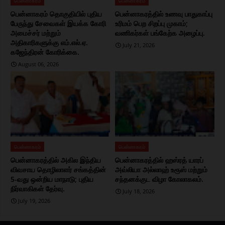
பென்னாகரம்
பென்னாகரம்
பென்னாகரம் தொகுதியில் புதிய
பென்னாகரத்தில் உணவு பாதுகாப்பு
பேருந்து சேவைகள் இயக்க கோரி
உரிமம் பெற சிறப்பு முகாம்;
அமைச்சர் மற்றும்
வணிகர்கள் பங்கேற்க அழைப்பு.
அதிகாரிகளுக்கு எம்.எல்.ஏ.
July 21, 2026
கஜேந்திரன் கோரிக்கை.
August 06, 2026
பென்னாகரம்
பென்னாகரம்
பென்னாகரத்தில் அகில இந்திய
பென்னாகரத்தில் ஹஸ்ரத் யாரப்
விவசாய தொழிலாளர் சங்கத்தின்
அவ்லியா அல்லாஹ் உரூஸ் மற்றும்
5-வது ஒன்றிய மாநாடு; புதிய
சந்தனக்குட விழா கோலாகலம்.
நிர்வாகிகள் தேர்வு.
July 18, 2026
July 19, 2026