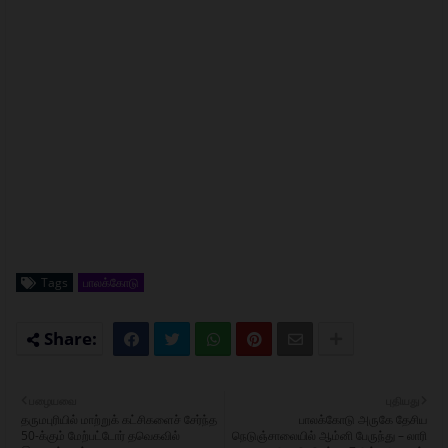
Tags
பாலக்கோடு
பழையவை
புதியது
தருமபுரியில் மாற்றுக் கட்சிகளைச் சேர்ந்த
பாலக்கோடு அருகே தேசிய
50-க்கும் மேற்பட்டோர் தவெகவில்
நெடுஞ்சாலையில் ஆம்னி பேருந்து – லாரி