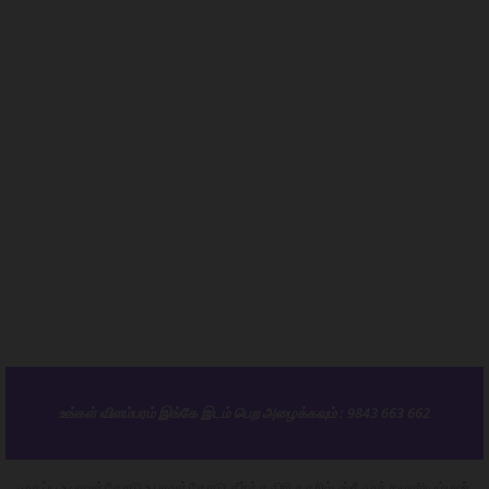
உங்கள் விளம்பரம் இங்கே இடம் பெற அழைக்கவும் : 9843 663 662
முகப்பு
பாலக்கோடு
பாலக்கோடு தீர்த்தகிரி நகரில் ஸ்ரீ முத்துமாரியம்மன்