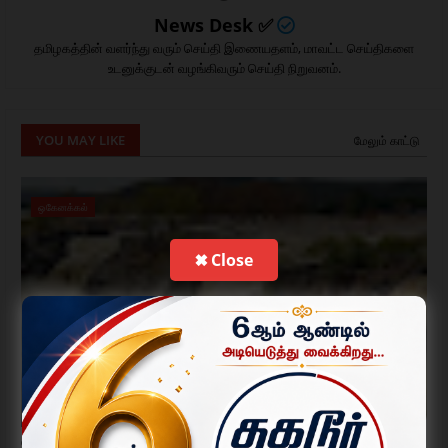
News Desk ✅
தமிழகத்தின் வளர்ந்து வரும் செய்தி இணையதளம், மாவட்ட செய்திகளை
உடனுக்குடன் வழங்கிவரும் செய்தி நிறுவனம்.
YOU MAY LIKE
மேலும் காட்டு
ஒகேனக்கல்
✖ Close
ஒகேனக்கல்லுக்கு நீர்வரத்து 20 ஆயிரம் கனஅடியாக உயர்வு; குளியல்,