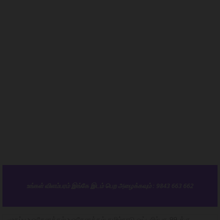
உங்கள் விளம்பரம் இங்கே இடம் பெற அழைக்கவும் : 9843 663 662
முகப்பு
ஒகேனக்கல்
ஒகேனக்கல் தமிழ்நாடு ஓட்டலில் ரூ.99-க்கு