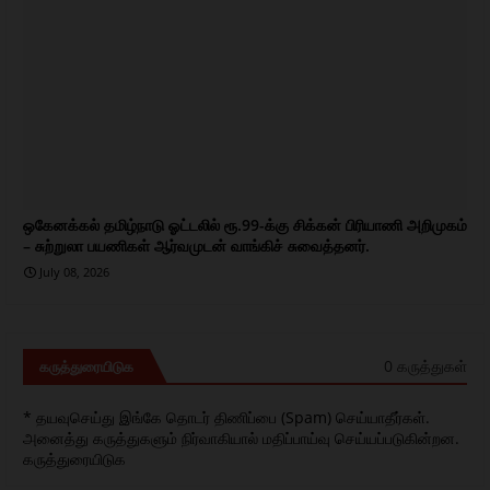
ஒகேனக்கல் தமிழ்நாடு ஓட்டலில் ரூ.99-க்கு சிக்கன் பிரியாணி அறிமுகம்
– சுற்றுலா பயணிகள் ஆர்வமுடன் வாங்கிச் சுவைத்தனர்.
July 08, 2026
0 கருத்துகள்
கருத்துரையிடுக
* தயவுசெய்து இங்கே தொடர் திணிப்பை (Spam) செய்யாதீர்கள்.
அனைத்து கருத்துகளும் நிர்வாகியால் மதிப்பாய்வு செய்யப்படுகின்றன.
கருத்துரையிடுக