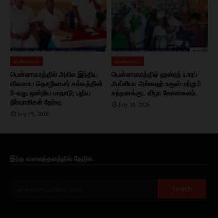
பென்னாகரம்
பென்னாகரம்
பென்னாகரத்தில் அகில இந்திய
பென்னாகரத்தில் ஹஸ்ரத் யாரப்
விவசாய தொழிலாளர் சங்கத்தின்
அவ்லியா அல்லாஹ் உரூஸ் மற்றும்
5-வது ஒன்றிய மாநாடு; புதிய
சந்தனக்குட விழா கோலாகலம்.
நிர்வாகிகள் தேர்வு.
July 18, 2026
July 19, 2026
இந்த வலைத்தளத்தில் தேடுக.