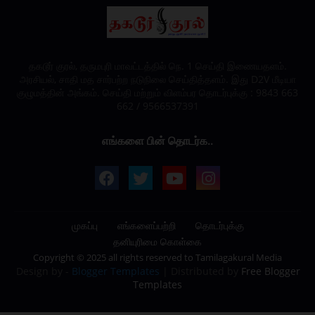
தகடூர் குரல், தருமபுரி மாவட்டத்தில் நெ. 1 செய்தி இணையதளம்.
அரசியல், சாதி மத சார்பற்ற நடுநிலை செய்தித்தளம். இது D2V மீடியா
குழுமத்தின் அங்கம். செய்தி மற்றும் விளம்பர தொடர்புக்கு : 9843 663
662 / 9566537391
எங்களை பின் தொடர்க..
முகப்பு
எங்களைப்பற்றி
தொடர்புக்கு
தனியுரிமை கொள்கை
Copyright © 2025 all rights reserved to
Tamilagakural Media
Design by -
Blogger Templates
| Distributed by
Free Blogger
Templates