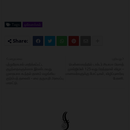
Tags
ஒகேனக்கல்
பழையவை
புதியது
புற்றுநோயால் பாதிக்கப்பட்ட
பென்னாகரத்தில் டாக்டர் சியாமா பிரசாத்
குழந்தைகளுக்காக இரண்டாவது
முகர்ஜியின் 125-வது பிறந்தநாள் விழா –
முறையாக கூந்தல் தானம் வழங்கிய
மாணவர்களுக்கு போட்டிகள், விழிப்புணர்வு
குடும்பத் தலைவி – மை தருமபுரி அமைப்பு
பேரணி.
பாராட்டு.