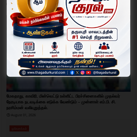
பரிசல் இயக்கத்திற்கு தடை.
August 06, 2026
ஒகேனக்கல்
மேகதாது, காவிரி, மின்வெட்டு உள்ளிட்ட பிரச்சினைகளில் முதல்வர்
நேரடியாக நடவடிக்கை எடுக்க வேண்டும் – முன்னாள் எம்.பி. சி.
நரசிம்மன் வலியுறுத்தல்.
August 01, 2026
ஒகேனக்கல்