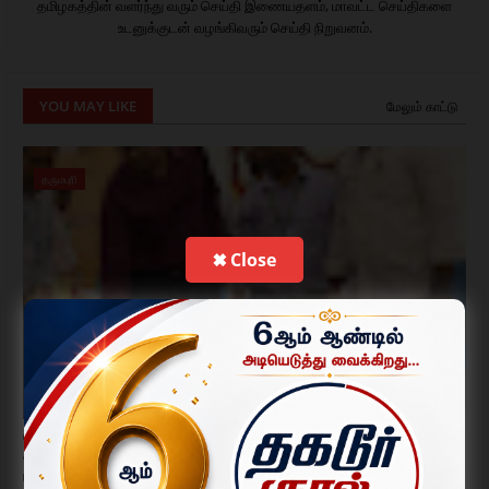
தமிழகத்தின் வளர்ந்து வரும் செய்தி இணையதளம், மாவட்ட செய்திகளை
உடனுக்குடன் வழங்கிவரும் செய்தி நிறுவனம்.
YOU MAY LIKE
மேலும் காட்டு
தருமபுரி
✖ Close
ரூ.70 கோடிக்கும் மேற்பட்ட புதிய வளர்ச்சித் திட்டங்களை காணொளி
காட்சி மூலம் திறந்து வைத்த முதலமைச்சர்; தருமபுரியில் ஆட்சியர்
பங்கேற்பு.