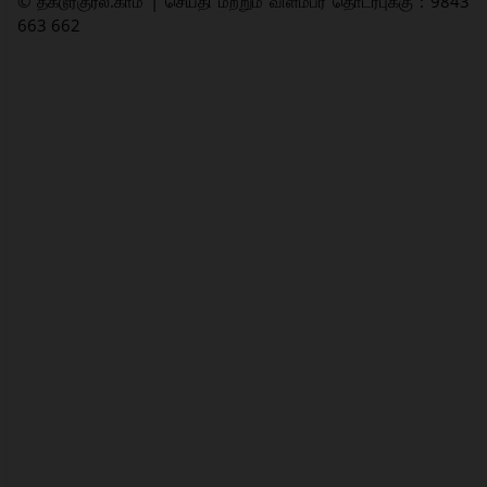
© தகடூர்குரல்.காம் | செய்தி மற்றும் விளம்பர தொடர்புக்கு : 9843
663 662