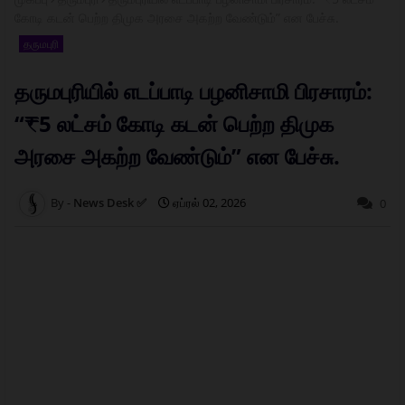
கோடி கடன் பெற்ற திமுக அரசை அகற்ற வேண்டும்” என பேச்சு.
தருமபுரி
தருமபுரியில் எடப்பாடி பழனிசாமி பிரசாரம்:
“₹5 லட்சம் கோடி கடன் பெற்ற திமுக
அரசை அகற்ற வேண்டும்” என பேச்சு.
News Desk ✅
ஏப்ரல் 02, 2026
0