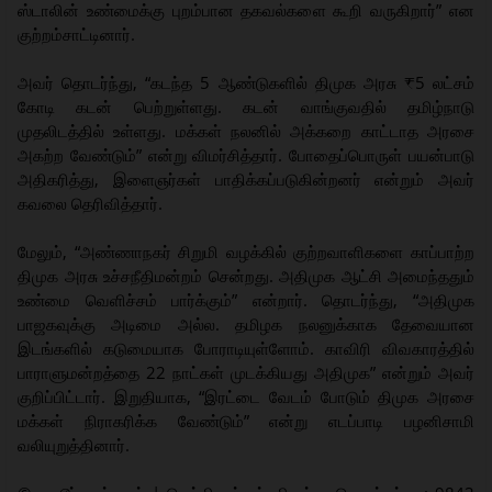
ஸ்டாலின் உண்மைக்கு புறம்பான தகவல்களை கூறி வருகிறார்” என
குற்றம்சாட்டினார்.
அவர் தொடர்ந்து, “கடந்த 5 ஆண்டுகளில் திமுக அரசு ₹5 லட்சம்
கோடி கடன் பெற்றுள்ளது. கடன் வாங்குவதில் தமிழ்நாடு
முதலிடத்தில் உள்ளது. மக்கள் நலனில் அக்கறை காட்டாத அரசை
அகற்ற வேண்டும்” என்று விமர்சித்தார். போதைப்பொருள் பயன்பாடு
அதிகரித்து, இளைஞர்கள் பாதிக்கப்படுகின்றனர் என்றும் அவர்
கவலை தெரிவித்தார்.
மேலும், “அண்ணாநகர் சிறுமி வழக்கில் குற்றவாளிகளை காப்பாற்ற
திமுக அரசு உச்சநீதிமன்றம் சென்றது. அதிமுக ஆட்சி அமைந்ததும்
உண்மை வெளிச்சம் பார்க்கும்” என்றார். தொடர்ந்து, “அதிமுக
பாஜகவுக்கு அடிமை அல்ல. தமிழக நலனுக்காக தேவையான
இடங்களில் கடுமையாக போராடியுள்ளோம். காவிரி விவகாரத்தில்
பாராளுமன்றத்தை 22 நாட்கள் முடக்கியது அதிமுக” என்றும் அவர்
குறிப்பிட்டார். இறுதியாக, “இரட்டை வேடம் போடும் திமுக அரசை
மக்கள் நிராகரிக்க வேண்டும்” என்று எடப்பாடி பழனிசாமி
வலியுறுத்தினார்.