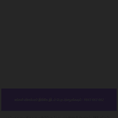
உங்கள் விளம்பரம் இங்கே இடம் பெற அழைக்கவும் : 9843 663 662
முகப்பு
தருமபுரி
தருமபுரியில் எடப்பாடி பழனிசாமி பிரசாரம்: “₹5 லட்சம்