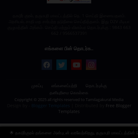
தகடூர் குரல், தருமபுரி மாவட்டத்தில் நெ. 1 செய்தி இணையதளம்.
அரசியல், சாதி மத சார்பற்ற நடுநிலை செய்தித்தளம். இது D2V மீடியா
குழுமத்தின் அங்கம். செய்தி மற்றும் விளம்பர தொடர்புக்கு : 9843 663
662 / 9566537391
எங்களை பின் தொடர்க..
முகப்பு
எங்களைப்பற்றி
தொடர்புக்கு
தனியுரிமை கொள்கை
Copyright © 2025 all rights reserved to
Tamilagakural Media
Design by -
Blogger Templates
| Distributed by
Free Blogger
Templates
தகடூர்குரல் தங்களை அன்புடன் வரவேற்கிறது, தருமபுரி மாவட்டத்தின் நெ.1 செ