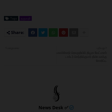
Tags
தருமபுரி
பழையவை
புதியது
பாலக்கோடு தொகுதியில் திமுக வேட்பாளர்
டாக்டர் செந்தில்குமார் தீவிர வாக்கு
சேகரிப்பு.
News Desk ✅