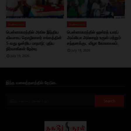
பென்னாகரம்
பென்னாகரம்
பென்னாகரத்தில் அகில இந்திய
பென்னாகரத்தில் ஹஸ்ரத் யாரப்
விவசாய தொழிலாளர் சங்கத்தின்
அவ்லியா அல்லாஹ் உரூஸ் மற்றும்
5-வது ஒன்றிய மாநாடு; புதிய
சந்தனக்குட விழா கோலாகலம்.
நிர்வாகிகள் தேர்வு.
July 18, 2026
July 19, 2026
இந்த வலைத்தளத்தில் தேடுக.