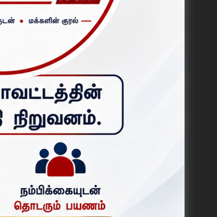
மறியல்; போலீசார் கைது செய்து
அப்புறப்படுத்தினர்.
ஆகஸ்ட் 04, 2026
ய்தனர்.
ிருமுறை
டபத்தில்