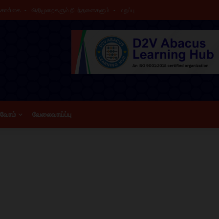
 கொள்கை
விதிமுறைகளும் நிபந்தனைகளும்
மறுப்பு
ிவோம்
வேலைவாய்ப்பு