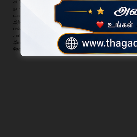
சுப்பிரமணிய சாமி மற்றும் சூரபத்மன் புறப்பாடும், தொடர்ந்து
நடக்கிறது. இந்த நிகழ்ச்சியில் சூரபத்மணை முருகப்பெருமான் வதம
மகா தீபாரதனை நடக்கிறது.
இந்த விழாவை முன்னிட்டு பக்தர்களுக்கு அன்னதானம் வழங்கும
பன்னீர் அபிஷேகம் நடக்கிறது. வருகிற 8-ம் தேதி (ஞாயிற்றுக்க
சாமிக்கு சிறப்பு அபிஷேக ஆராதனை மற்றும் வழிபாடுகளும் நடக்க
இரவு 9 மணிக்கு தெய்வானை திருக்கல்யாணம் உற்சவமும், பொன்மய
கோவில் செயல் அலுவலர், அறங்காவலர் குழுவினர் மற்றும் செங்குந்