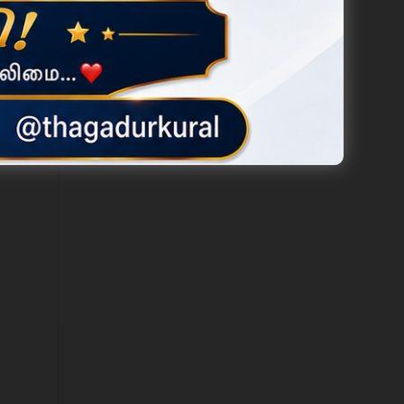
விழாவும்
 மற்றும்
சாமிக்கு
இடும்பன்
்பாடுகளை