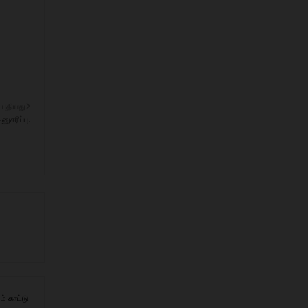
புதியது
ுசரிப்பு.
ம் காட்டு