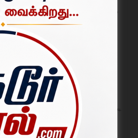
உதயநிதி ஸ்டாலின் கைது:
பாலக்கோட்டில் திமுகவினர் சாலை
பெற்றது.
மறியல்; 200-க்கும் மேற்பட்டோர்
 ஆராதனை
கைது.
ஆகஸ்ட் 04, 2026
பாலக்கோட்டில் ஊறுகாய்
தொழிற்சாலையின் கழிவுநீரால்
விவசாய நிலங்கள் பாதிப்பு? –
நடவடிக்கை எடுக்க சமூக
ஆர்வலர்கள், விவசாயிகள்
கோரிக்கை.
ஆகஸ்ட் 06, 2026
பழங்குடியினருக்கு வன உரிமைச்
சட்டப்படி பட்டா வழங்கக் கோரி
தருமபுரியில் மனு கொடுக்கும்
போராட்டம்; 6,350 மனுக்கள் அளிப்பு.
ஆகஸ்ட் 01, 2026
உதயநிதி ஸ்டாலின் கைது:
தருமபுரியில் திமுகவினர் சாலை