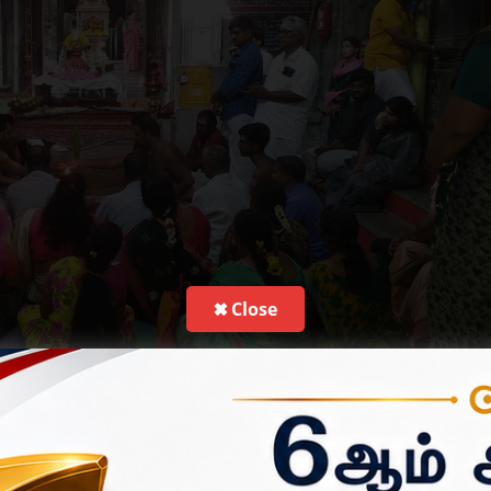
✖ Close
்த சஷ்டி லட்சார்ச்சனை திருவிழா விக்னேஸ்வர பூஜையுடன் தொடங்கியது.
 60-வது ஆண்டு கந்த சஷ்டி லட்சார்ச்சனை திருவிழா இன்று காலை தொட