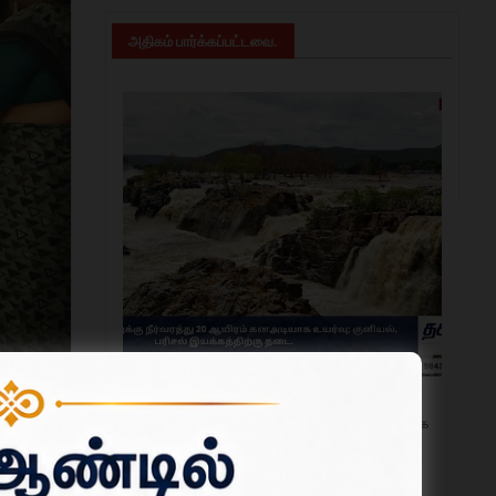
அதிகம் பார்க்கப்பட்டவை.
ஒகேனக்கல்
ஒகேனக்கல்லுக்கு நீர்வரத்து 20 ஆயிரம் கனஅடியாக
உயர்வு; குளியல், பரிசல் இயக்கத்திற்கு தடை.
ஆகஸ்ட் 06, 2026
ங்கியது.