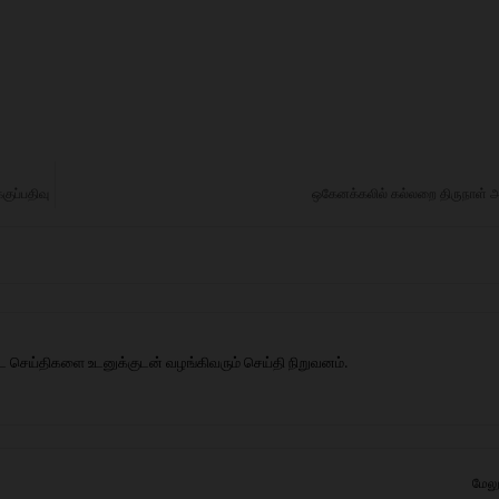
குப்பதிவு
ஒகேனக்கலில் கல்லறை திருநாள் அன
ட செய்திகளை உடனுக்குடன் வழங்கிவரும் செய்தி நிறுவனம்.
மேலு